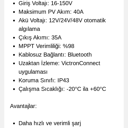
Giriş Voltajı:
16-150V
Maksimum PV Akım:
40A
Akü Voltajı:
12V/24V/48V otomatik
algılama
Çıkış Akımı:
35A
MPPT Verimliliği:
%98
Kablosuz Bağlantı:
Bluetooth
Uzaktan İzleme:
VictronConnect
uygulaması
Koruma Sınıfı:
IP43
Çalışma Sıcaklığı:
-20°C ila +60°C
Avantajlar:
Daha hızlı ve verimli şarj